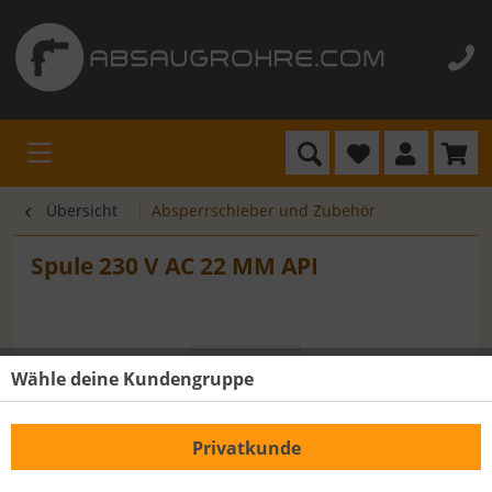
Übersicht
Absperrschieber und Zubehör
Spule 230 V AC 22 MM API
Wähle deine Kundengruppe
Privatkunde