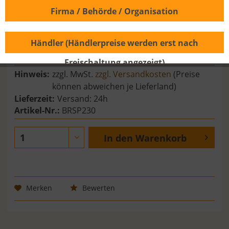
Firma / Behörde / Organisation
Händler (Händlerpreise werden erst nach
6,55 € *
Freischaltung angezeigt)
Hinweis:
zzgl. MwSt.
zzgl. Versandkosten
(Preise
können abweichen je Lieferland)
Lieferzeit:
Versand: 24h
Artikel-Nr.:
BRSP230
In den
Warenkorb
Merken
Bewerten