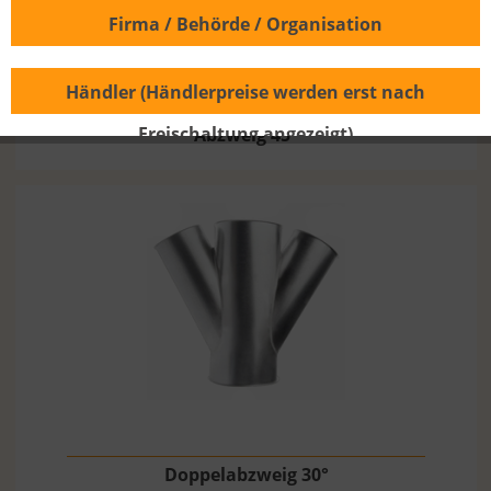
Firma / Behörde / Organisation
Händler (Händlerpreise werden erst nach
Freischaltung angezeigt)
Abzweig 45°
Doppelabzweig 30°