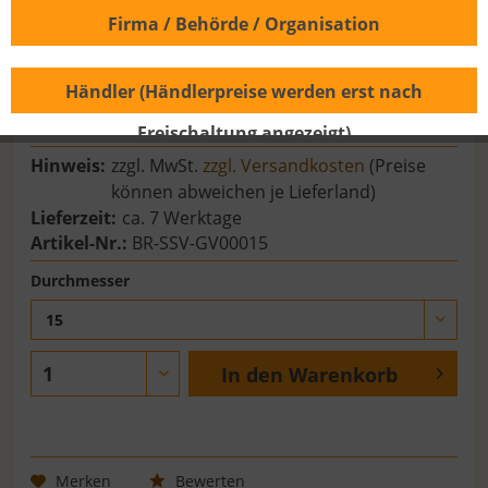
Firma / Behörde / Organisation
Händler (Händlerpreise werden erst nach
5,48 € *
Freischaltung angezeigt)
Hinweis:
zzgl. MwSt.
zzgl. Versandkosten
(Preise
können abweichen je Lieferland)
Lieferzeit:
ca. 7 Werktage
Artikel-Nr.:
BR-SSV-GV00015
Durchmesser
15
In den
Warenkorb
Merken
Bewerten