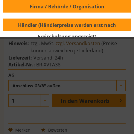
Firma / Behörde / Organisation
Händler (Händlerpreise werden erst nach
26,83 € *
Freischaltung angezeigt)
Hinweis:
zzgl. MwSt.
zzgl. Versandkosten
(Preise
können abweichen je Lieferland)
Lieferzeit:
Versand: 24h
Artikel-Nr.:
BR-XVTA38
AG
Anschluss G3/8" außen
In den
Warenkorb
Merken
Bewerten